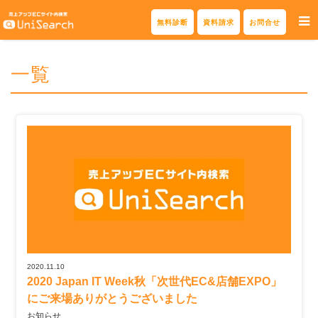
Skip
無料診断
資料請求
お問合せ
to
content
一覧
2020.11.10
2020 Japan IT Week秋「次世代EC&店舗EXPO」
にご来場ありがとうございました
お知らせ