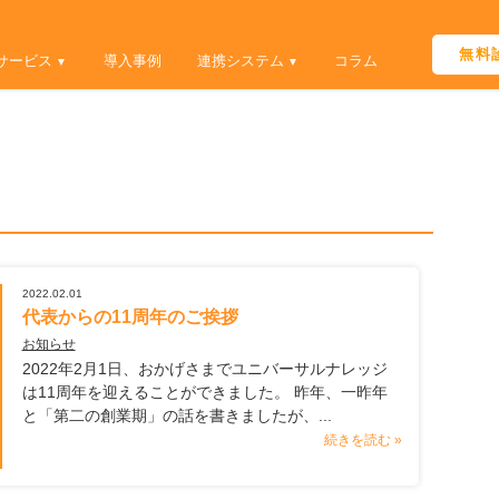
Skip
to
無料
サービス
導入事例
連携システム
コラム
content
2022.02.01
代表からの11周年のご挨拶
お知らせ
2022年2月1日、おかげさまでユニバーサルナレッジ
は11周年を迎えることができました。 昨年、一昨年
と「第二の創業期」の話を書きましたが、...
続きを読む »