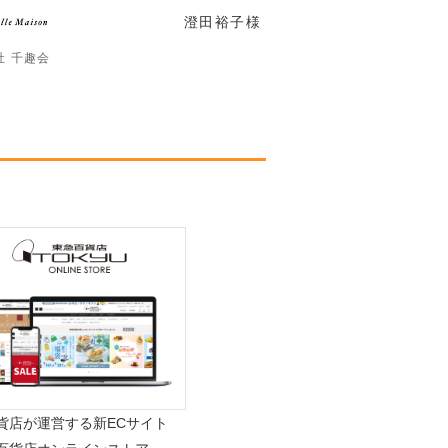
澄田裕子
様
社 千趣会
貨店が運営する新ECサイト