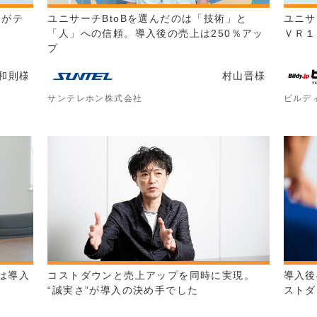
チがテ
ユニサーチBtoBを選んだのは「技術」と
ユニサ
「人」への信頼。導入後の売上は250％アッ
ＶＲ１
プ
和則
様
村山晋
様
サンテレホン株式会社
ビルデ
は導入
コストダウンと売上アップを同時に実現。
導入後
“誠実さ”が導入の決め手でした
ストダ