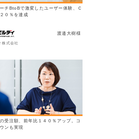
ーチBtoBで激変したユーザー体験、Ｃ
２０％を達成
渡邉大樹
様
ィ株式会社
の受注額、前年比１４０％アップ。コ
ウンも実現