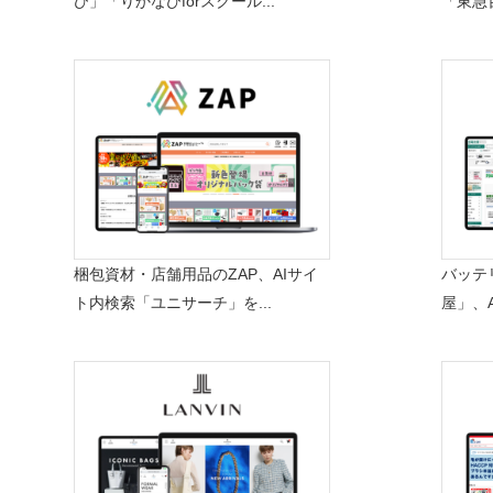
び」「りかなびforスクール...
「東急
梱包資材・店舗用品のZAP、AIサイ
バッテ
ト内検索「ユニサーチ」を...
屋」、A