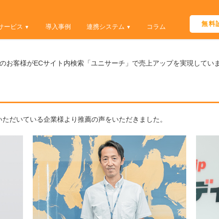
Skip
to
無料
サービス
導入事例
連携システム
コラム
content
のお客様がECサイト内検索「ユニサーチ」で売上アップを実現してい
いただいている企業様より推薦の声をいただきました。