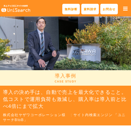
Skip
無料診断
資料請求
お問合せ
to
content
導入事例
CASE STUDY
導入の決め手は、自動で売上を最大化できること。
低コストで運用負荷も激減し、購入率は導入前と比
べ4倍にまで拡大
株式会社ヤザワコーポレーション様 : サイト内検索エンジン 「ユニ
サーチBtoB」