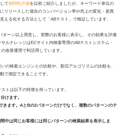
して
相関性評価
を以前ご紹介しましたが、キーワード単位の
にリリースした場合のコンバージョン率や売上の変化・差異
見える化する方法として「ABテスト」で検証しています。
2パターン以上用意し、実際のお客様に表示し、その効果を評価
ーサルナレッジはECサイト内検索専用のABテストシステム・
々の改善運用で利活用しています。
使いの検索エンジンとの比較や、新旧アルゴリズムの比較を、
動で測定できることです。
テストは以下の特徴を持っています。
し分けます。
調整できます。AとBの2パターンだけでなく、複数のパターンのテ
ト期間中は同じお客様には同じパターンの検索結果を表示しま