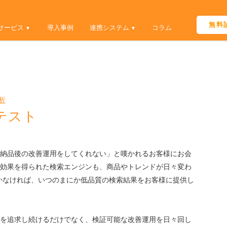
Skip
to
無料
サービス
導入事例
連携システム
コラム
content
析
テスト
納品後の改善運用をしてくれない」と嘆かれるお客様にお会
効果を得られた検索エンジンも、商品やトレンドが日々変わ
かなければ、いつのまにか低品質の検索結果をお客様に提供し
を追求し続けるだけでなく、検証可能な改善運用を日々回し