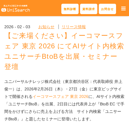
Skip
無料診断
資料請求
お問合せ
to
content
2026 - 02 - 03
お知らせ
リリース情報
【ご来場ください】イーコマースフ
ェア 東京 2026 にてAIサイト内検索
ユニサーチBtoBを出展・セミナー
登壇
ユニバーサルナレッジ株式会社（東京都渋谷区：代表取締役 井上
俊一）は、2026年2月26日（木）・27日（金）に東京ビッグサイ
トで開催される
イーコマースフェア 東京 2026
に、AIサイト内検索
「ユニサーチBtoB」を出展、2日目には代表井上が『BtoB EC で手
間をかけずにさらに売上を上げる方法 サイト内検索「ユニサー
チBtoB」』と題したセミナーに登壇いたします。