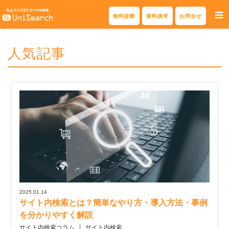
Skip
無料診断
資料請求
お問合せ
to
content
人気記事
2025.01.14
サイト内検索とは？簡単なやり方・導入方法・事例
を分かりやすく解説
サイト内検索コラム
サイト内検索