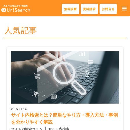
Skip
無料診断
資料請求
お問合せ
to
content
人気記事
2025.01.14
サイト内検索とは？簡単なやり方・導入方法・事例
を分かりやすく解説
サイト内検索コラム
サイト内検索